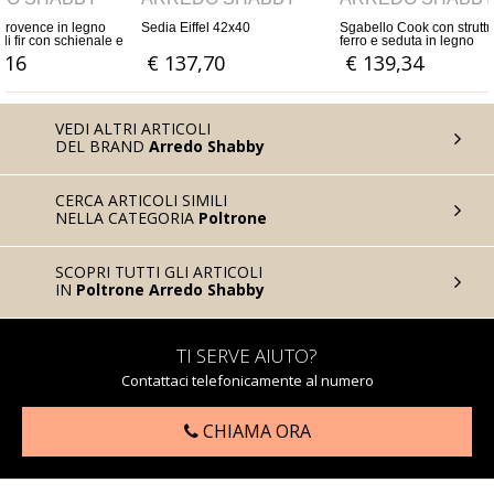
egno
Sedia Eiffel 42x40
Sgabello Cook con struttura in
Bancon
enale e
ferro e seduta in legno
160x4
a
massello di Acacia o Mango
€ 137,70
€ 139,34
€ 7
VEDI ALTRI ARTICOLI
DEL BRAND
Arredo Shabby
CERCA ARTICOLI SIMILI
NELLA CATEGORIA
Poltrone
SCOPRI TUTTI GLI ARTICOLI
IN
Poltrone Arredo Shabby
TI SERVE AIUTO?
Contattaci telefonicamente al numero
CHIAMA ORA