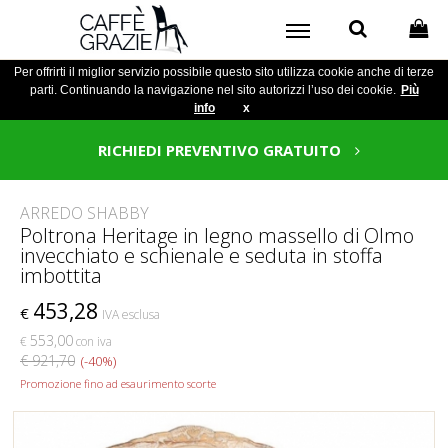
Per offrirti il miglior servizio possibile questo sito utilizza cookie anche di terze
parti. Continuando la navigazione nel sito autorizzi l’uso dei cookie.
Più
info
x
RICHIEDI PREVENTIVO GRATUITO
ARREDO SHABBY
Poltrona Heritage in legno massello di Olmo
invecchiato e schienale e seduta in stoffa
imbottita
453,28
€
IVA esclusa
553,00
€
con iva
€ 921,70
(-40%)
Promozione fino ad esaurimento scorte