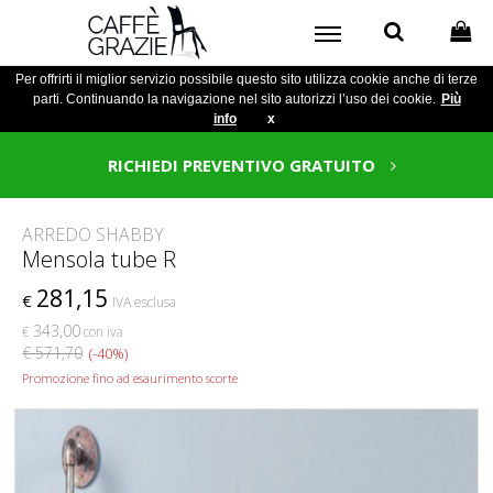
Per offrirti il miglior servizio possibile questo sito utilizza cookie anche di terze
parti. Continuando la navigazione nel sito autorizzi l’uso dei cookie.
Più
info
x
RICHIEDI PREVENTIVO GRATUITO
ARREDO SHABBY
Mensola tube R
281,15
€
IVA esclusa
343,00
€
con iva
€ 571,70
(-40%)
Promozione fino ad esaurimento scorte