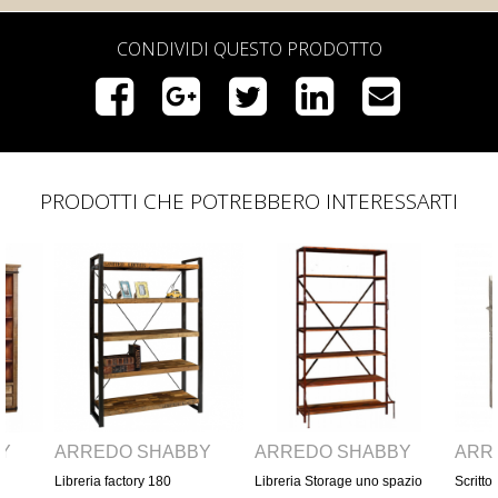
CONDIVIDI QUESTO PRODOTTO
PRODOTTI CHE POTREBBERO INTERESSARTI
BBY
ARREDO SHABBY
ARREDO SHABBY
A
Libreria Storage uno spazio
Scrittoio cottage con alzatina
Lib