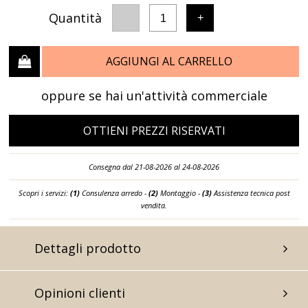
Quantità
-
+
1
AGGIUNGI AL CARRELLO
oppure se hai un'attività commerciale
OTTIENI PREZZI RISERVATI
Consegna dal 21-08-2026 al 24-08-2026
Scopri i servizi:
(1)
Consulenza arredo -
(2)
Montaggio -
(3)
Assistenza tecnica post
vendita.
Dettagli prodotto
Opinioni clienti