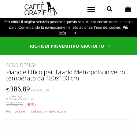
Per offrirti il miglior servizio possibile questo sito utilizza cookie anche di terze
parti. Continuando la navigazione nel sito autorizzi l’uso dei cookie.
Più
info
x
RICHIEDI PREVENTIVO GRATUITO
SCAB DESIGN
Piano ellittico per Tavolo Metropolis in vetro
temperato da 180x100 cm
386,89
€
IVA esclusa
472,00
€
con iva
€ 786,70
(-40%)
Promozione fino ad esaurimento scorte