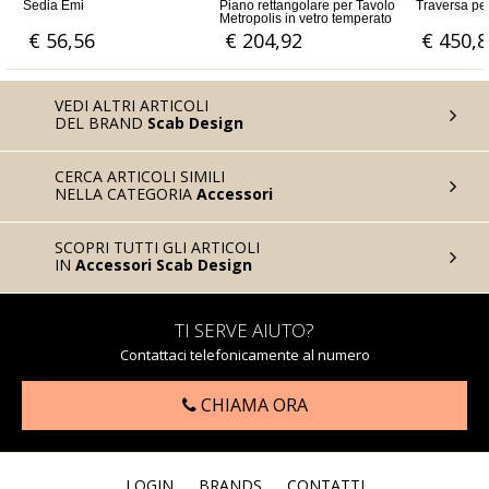
Piano rettangolare per Tavolo
Traversa per Tavolo Metropolis
Sedia Sir
Metropolis in vetro temperato
tecnopoli
rinforzat
€ 204,92
€ 450,82
€ 55
VEDI ALTRI ARTICOLI
DEL BRAND
Scab Design
CERCA ARTICOLI SIMILI
NELLA CATEGORIA
Accessori
SCOPRI TUTTI GLI ARTICOLI
IN
Accessori Scab Design
TI SERVE AIUTO?
Contattaci telefonicamente al numero
CHIAMA ORA
LOGIN
BRANDS
CONTATTI