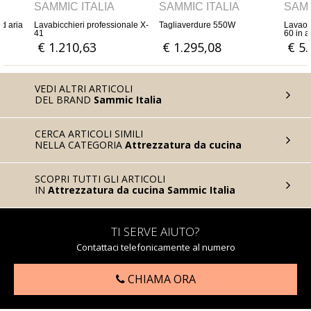
TALIA
SAMMIC ITALIA
SAMMIC ITALIA
 professionale X-
Tagliaverdure 550W
Lavaoggetti Professionale LU
60 in acciaio inox - Cesto da
600 x 630 mm
63
€ 1.295,08
€ 5.106,39
VEDI ALTRI ARTICOLI
DEL BRAND
Sammic Italia
CERCA ARTICOLI SIMILI
NELLA CATEGORIA
Attrezzatura da cucina
SCOPRI TUTTI GLI ARTICOLI
IN
Attrezzatura da cucina Sammic Italia
TI SERVE AIUTO?
Contattaci telefonicamente al numero
CHIAMA ORA