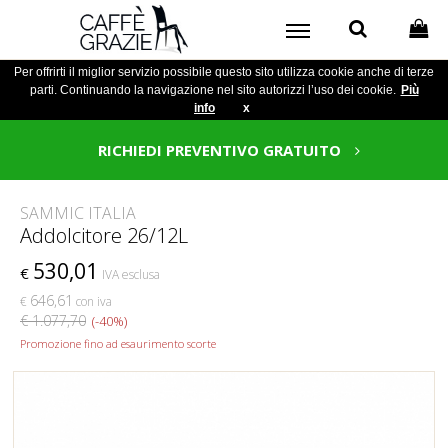
Per offrirti il miglior servizio possibile questo sito utilizza cookie anche di terze
parti. Continuando la navigazione nel sito autorizzi l’uso dei cookie.
Più
info
x
RICHIEDI PREVENTIVO GRATUITO
SAMMIC ITALIA
Addolcitore 26/12L
530,01
€
IVA esclusa
646,61
€
con iva
€ 1.077,70
(-40%)
Promozione fino ad esaurimento scorte