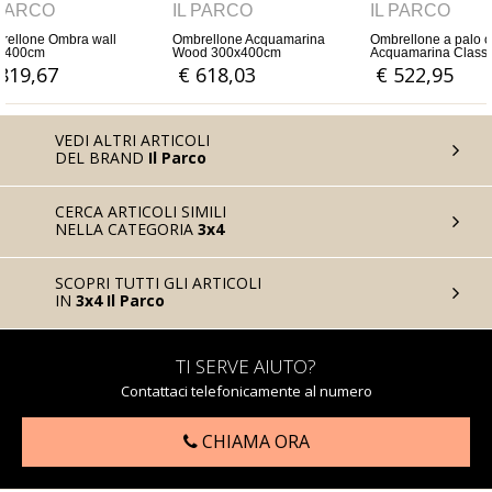
O
IL PARCO
IL PARCO
 Acquamarina
Ombrellone a palo centrale
Ombrellone Pratique Contrac
400cm
Acquamarina Classic telaio
300x400cm
antracite 300x400cm
3
€ 522,95
€ 1.762,30
VEDI ALTRI ARTICOLI
DEL BRAND
Il Parco
CERCA ARTICOLI SIMILI
NELLA CATEGORIA
3x4
SCOPRI TUTTI GLI ARTICOLI
IN
3x4 Il Parco
TI SERVE AIUTO?
Contattaci telefonicamente al numero
CHIAMA ORA