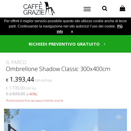
Per offrirti il miglior servizio possibile questo sito utilizza cookie anche di terze
parti. Continuando la navigazione nel sito autorizzi l’uso dei cookie.
Più
info
x
RICHIEDI PREVENTIVO GRATUITO
IL PARCO
Ombrellone Shadow Classic 300x400cm
1.393,44
€
IVA esclusa
1.700,00
€
con iva
€ 2.833,30
(-40%)
Promozione fino ad esaurimento scorte