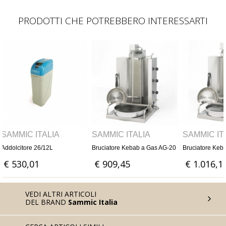
PRODOTTI CHE POTREBBERO INTERESSARTI
SAMMIC ITALIA
SAMMIC ITALIA
SAMMIC IT
Bruciatore Kebab a Gas AG-20
Bruciatore Kebab a Gas AG-30
Tagliaverdure
€ 909,45
€ 1.016,17
€ 1.295,0
VEDI ALTRI ARTICOLI
DEL BRAND
Sammic Italia