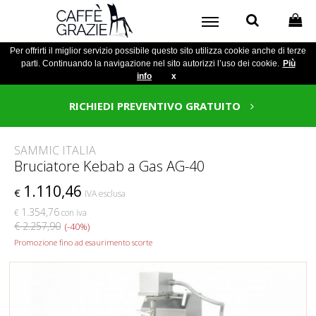
Per offrirti il miglior servizio possibile questo sito utilizza cookie anche di terze
parti. Continuando la navigazione nel sito autorizzi l’uso dei cookie.
Più
info
x
RICHIEDI PREVENTIVO GRATUITO
SAMMIC ITALIA
Bruciatore Kebab a Gas AG-40
1.110,46
€
IVA esclusa
1.354,76
€
con iva
€ 2.257,90
(-40%)
Promozione fino ad esaurimento scorte