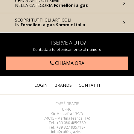
CERCA ARTICOLI SIMILI
NELLA CATEGORIA
Fornelloni a gas
SCOPRI TUTTI GLI ARTICOLI
IN
Fornelloni a gas Sammic Italia
TI SERVE AIUTO?
Contattaci telefonicamente al numero
CHIAMA ORA
LOGIN
BRANDS
CONTATTI
CAFFÈ GRAZIE
UFFICI
Str Massafra 139/D
74015 - Martina Franca (TA)
Tel.: +39 080
4859389
Tel.: +39 327 9357187
info@caffegrazie.it