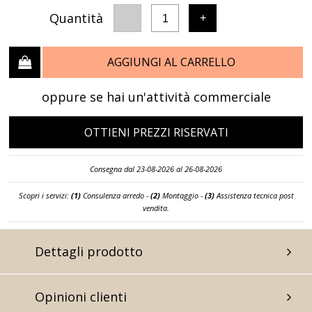
Quantità
-
+
1
AGGIUNGI AL CARRELLO
oppure se hai un'attività commerciale
OTTIENI PREZZI RISERVATI
Consegna dal 23-08-2026 al 26-08-2026
Scopri i servizi:
(1)
Consulenza arredo -
(2)
Montaggio -
(3)
Assistenza tecnica post
vendita.
Dettagli prodotto
Opinioni clienti