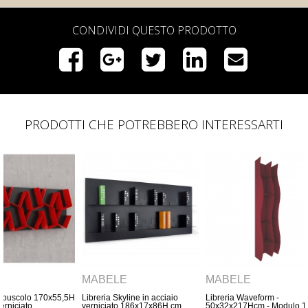
CONDIVIDI QUESTO PRODOTTO
PRODOTTI CHE POTREBBERO INTERESSARTI
E
MABELE
MABELE
yline in acciaio
Libreria Waveform -
Libreria Krepuscolo 147x5
o 186x17x86H cm
50x32x217Hcm - Modulo 1- in
in acciaio verniciato