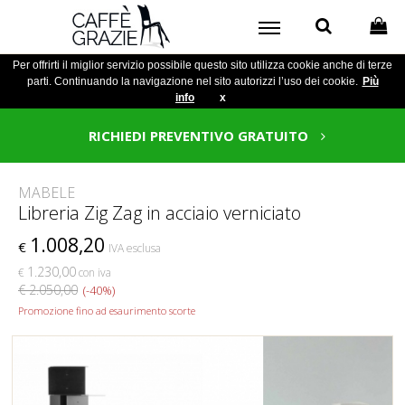
Per offrirti il miglior servizio possibile questo sito utilizza cookie anche di terze
parti. Continuando la navigazione nel sito autorizzi l’uso dei cookie.
Più
info
x
RICHIEDI PREVENTIVO GRATUITO
MABELE
Libreria Zig Zag in acciaio verniciato
1.008,20
€
IVA esclusa
1.230,00
€
con iva
€ 2.050,00
(-40%)
Promozione fino ad esaurimento scorte