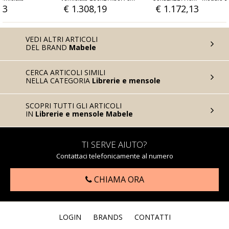
acciaio verniciato
8,19
€ 1.172,13
€ 868,85
VEDI ALTRI ARTICOLI
DEL BRAND
Mabele
CERCA ARTICOLI SIMILI
NELLA CATEGORIA
Librerie e mensole
SCOPRI TUTTI GLI ARTICOLI
IN
Librerie e mensole Mabele
TI SERVE AIUTO?
Contattaci telefonicamente al numero
CHIAMA ORA
LOGIN
BRANDS
CONTATTI