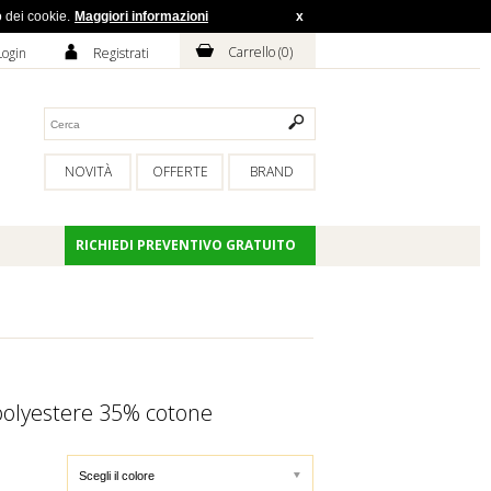
o dei cookie.
Maggiori informazioni
x
H
A
Carrello (
0
)
Login
Registrati
NOVITÀ
OFFERTE
BRAND
RICHIEDI PREVENTIVO GRATUITO
polyestere 35% cotone