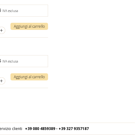
4
IVA esclusa
Aggiungi al carrello
+
4
IVA esclusa
Aggiungi al carrello
+
ervizio clienti
+39 080
4859389 - +39 327 9357187