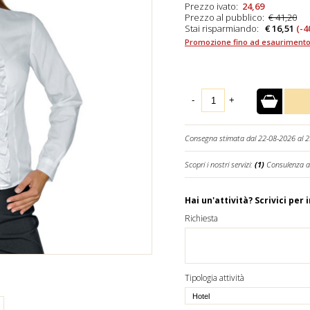
Prezzo ivato:
24,69
Prezzo al pubblico:
€ 41,20
Stai risparmiando:
€ 16,51
(-4
Promozione fino ad esaurimento
-
+
Consegna stimata dal 22-08-2026 al 
Scopri i nostri servizi:
(1)
Consulenza a
Hai un'attività? Scrivici per 
Richiesta
Tipologia attività