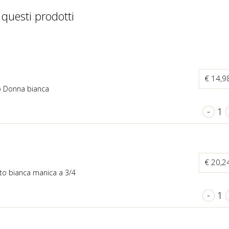
 questi prodotti
€ 14,9
o Donna bianca
-
1
€ 20,2
to bianca manica a 3/4
-
1