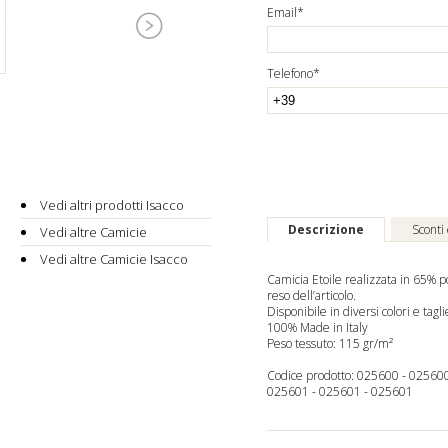
Email*
Telefono*
Vedi altri prodotti Isacco
Descrizione
Sconti
Vedi altre Camicie
Vedi altre Camicie Isacco
Camicia Etoile realizzata in 65% po
reso dell’articolo.
Disponibile in diversi colori e tagli
100% Made in Italy
Peso tessuto: 115 gr/m²
Codice prodotto:
025600
-
02560
025601
-
025601
-
025601