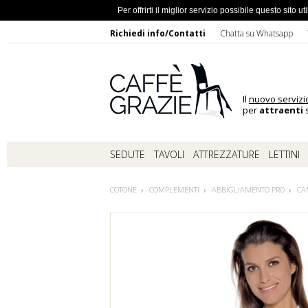
Ho dimentic
Per offrirti il miglior servizio possibile questo sito
Richiedi info/Contatti
Chatta su Whatsapp
Il
nuovo servizi
per
attraenti
s
SEDUTE
TAVOLI
ATTREZZATURE
LETTINI
COTONE
COMPLEMENTI
ABBIGLIAMENTO PRO
CA