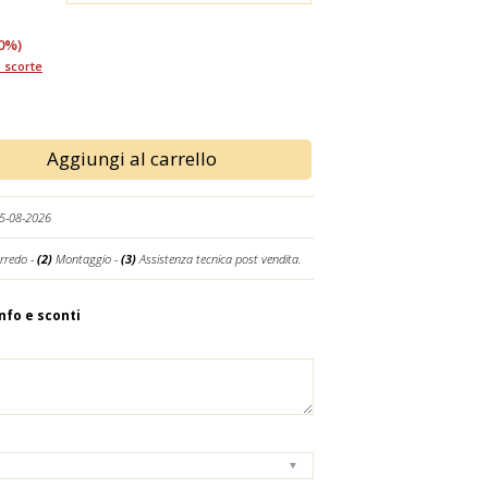
0%)
 scorte
Aggiungi al carrello
25-08-2026
rredo -
(2)
Montaggio -
(3)
Assistenza tecnica post vendita.
info e sconti