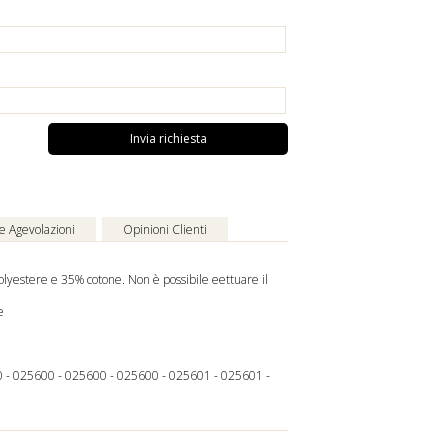
Invia richiesta
 e Agevolazioni
Opinioni Clienti
lyestere e 35% cotone. Non è possibile effettuare il
e
0
-
025600
-
025600
-
025600
-
025601
-
025601
-