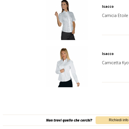
Isacco
Camicia Etoil
Isacco
Camicetta Kyo
Non trovi quello che cerchi?