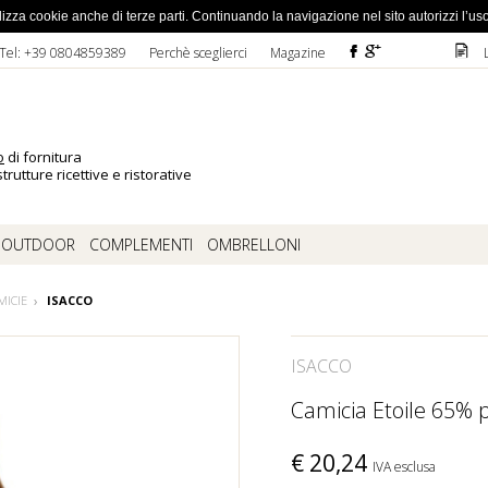
ato la password
 utilizza cookie anche di terze parti. Continuando la navigazione nel sito autorizzi l’us
F
ì
D
Tel: +39 0804859389
Perchè sceglierci
Magazine
o
di fornitura
trutture ricettive e ristorative
OUTDOOR
COMPLEMENTI
OMBRELLONI
MICIE
ISACCO
ISACCO
Camicia Etoile 65% 
€
20,24
IVA esclusa