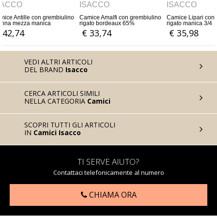
ISACCO
ISACCO
ISACCO
Camice Amalfi con grembiulino
Camice Lipari con grembiulino
Camice Positano
rigato bordeaux 65%
rigato manica 3/4
grembiulino mez
polyestere 35% cotone
righini
€ 33,74
€ 35,98
€ 33,74
VEDI ALTRI ARTICOLI
DEL BRAND
Isacco
CERCA ARTICOLI SIMILI
NELLA CATEGORIA
Camici
SCOPRI TUTTI GLI ARTICOLI
IN
Camici Isacco
TI SERVE AIUTO?
Contattaci telefonicamente al numero
CHIAMA ORA