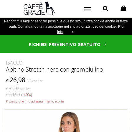
Per offrirti il miglior servizio possibile questo sito utilizza cookie anche di terze
parti. Continuando la navigazione nel sito autorizzi l’uso dei cookie.
Più
info
x
RICHIEDI PREVENTIVO GRATUITO
ISACCO
Abitino Stretch nero con grembiulino
26,98
€
IVA esclusa
32,92
€
con iva
€ 54,90
(-40%)
Promozione fino ad esaurimento scorte