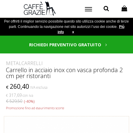
Per offrirti il miglior servizio possibile questo sito utilizza cookie anche di terze
parti. Continuando la navigazione nel sito autorizzi l’uso dei cookie.
Più
info
x
RICHIEDI PREVENTIVO GRATUITO
METALCARRELLI
Carrello in acciaio inox con vasca profonda 2
cm per ristoranti
260,40
€
IVA esclusa
317,69
€
con iva
€ 529,50
(-40%)
Promozione fino ad esaurimento scorte