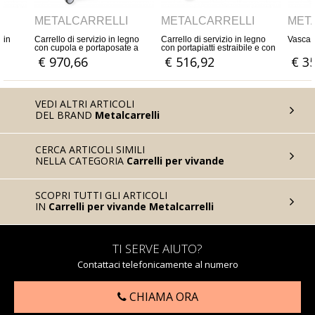
ELLI
METALCARRELLI
METALCARRELLI
zio in legno
Carrello di servizio in legno
Vasca carrellata per uso cucina
taposate a
con portapiatti estraibile e con
ruote 10 cm diametro
€ 516,92
€ 352,80
VEDI ALTRI ARTICOLI
DEL BRAND
Metalcarrelli
CERCA ARTICOLI SIMILI
NELLA CATEGORIA
Carrelli per vivande
SCOPRI TUTTI GLI ARTICOLI
IN
Carrelli per vivande Metalcarrelli
TI SERVE AIUTO?
Contattaci telefonicamente al numero
CHIAMA ORA