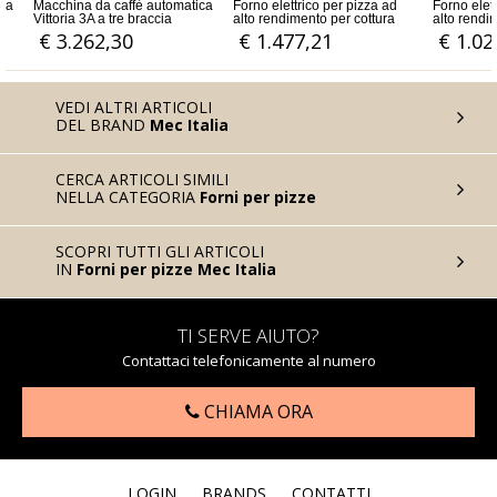
a
Forno elettrico per pizza ad
Forno elettrico per pizza ad
Macchina da
alto rendimento per cottura
alto rendimento con una
Vittoria 1A 
veloce
camera di cottura
€ 1.477,21
€ 1.029,82
€ 1.629
VEDI ALTRI ARTICOLI
DEL BRAND
Mec Italia
CERCA ARTICOLI SIMILI
NELLA CATEGORIA
Forni per pizze
SCOPRI TUTTI GLI ARTICOLI
IN
Forni per pizze Mec Italia
TI SERVE AIUTO?
Contattaci telefonicamente al numero
CHIAMA ORA
LOGIN
BRANDS
CONTATTI