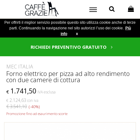
Per offrirti il miglior servizio possibile questo sito utilizza cookie anche di terze
parti. Continuando la navigazione nel sito autorizzi l’uso dei cookie.
Più
info
x
RICHIEDI PREVENTIVO GRATUITO
MEC ITALIA
Forno elettrico per pizza ad alto rendimento
con due camere di cottura
1.741,50
€
IVA esclusa
2.124,63
€
con iva
€ 3.541,10
(-40%)
Promozione fino ad esaurimento scorte