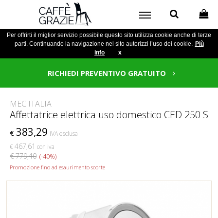
Per offrirti il miglior servizio possibile questo sito utilizza cookie anche di terze
parti. Continuando la navigazione nel sito autorizzi l’uso dei cookie.
Più
info
x
RICHIEDI PREVENTIVO GRATUITO
MEC ITALIA
Affettatrice elettrica uso domestico CED 250 S
383,29
€
IVA esclusa
467,61
€
con iva
€ 779,40
(-40%)
Promozione fino ad esaurimento scorte