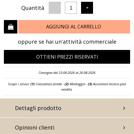
Quantità
-
+
1
AGGIUNGI AL CARRELLO
oppure se hai un'attività commerciale
OTTIENI PREZZI RISERVATI
Consegna dal 23-08-2026 al 26-08-2026
Scopri i servizi:
(1)
Consulenza arredo -
(2)
Montaggio -
(3)
Assistenza tecnica post
vendita.
Dettagli prodotto
Opinioni clienti