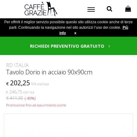
Per offrirti il miglior servizio possibile questo sito utilizza cookie anche di terze
parti. Continuando la navigazione nel sito autorizzi l’uso dei cookie.
Più
info
x
RICHIEDI PREVENTIVO GRATUITO
RD ITALIA
Tavolo Dorio in acciaio 90x90cm
202,25
€
IVA esclusa
246,75
€
con iva
€ 411,30
(-40%)
Promozione fino ad esaurimento scorte