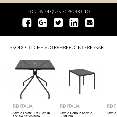
CONDIVIDI QUESTO PRODOTTO
PRODOTTI CHE POTREBBERO INTERESSARTI
D ITALIA
RD ITALIA
RD ITALIA
volo Estate 80x80 cm in
Tavolo Dorio in acciaio
Tavolo Dorio 70x7
iaio per esterno
80x80cm