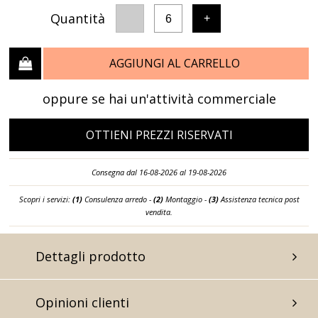
Quantità
-
+
6
AGGIUNGI AL CARRELLO
oppure se hai un'attività commerciale
OTTIENI PREZZI RISERVATI
Consegna dal 16-08-2026 al 19-08-2026
Scopri i servizi:
(1)
Consulenza arredo -
(2)
Montaggio -
(3)
Assistenza tecnica post
vendita.
Dettagli prodotto
Opinioni clienti