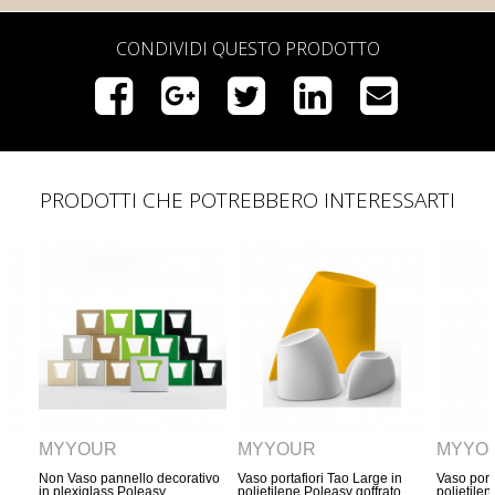
CONDIVIDI QUESTO PRODOTTO
PRODOTTI CHE POTREBBERO INTERESSARTI
MYYOUR
MYYOUR
M
ecorativo
Vaso portafiori Tao Large in
Vaso portafiori Tao Medium in
Vaso
y
polietilene Poleasy goffrato
polietilene Poleasy goffrato
poli