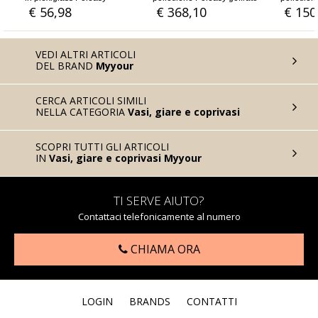
stampato
stampato
sta
€ 368,10
€ 150,12
€ 
VEDI ALTRI ARTICOLI
DEL BRAND
Myyour
CERCA ARTICOLI SIMILI
NELLA CATEGORIA
Vasi, giare e coprivasi
SCOPRI TUTTI GLI ARTICOLI
IN
Vasi, giare e coprivasi Myyour
TI SERVE AIUTO?
Contattaci telefonicamente al numero
CHIAMA ORA
LOGIN
BRANDS
CONTATTI