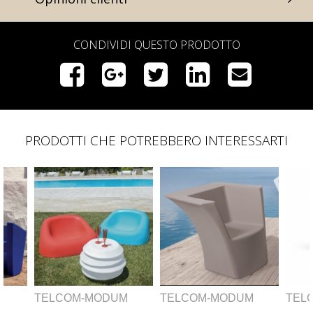
CONDIVIDI QUESTO PRODOTTO
PRODOTTI CHE POTREBBERO INTERESSARTI
ODUM
TELCOM-MODUM
TELCOM-MODUM