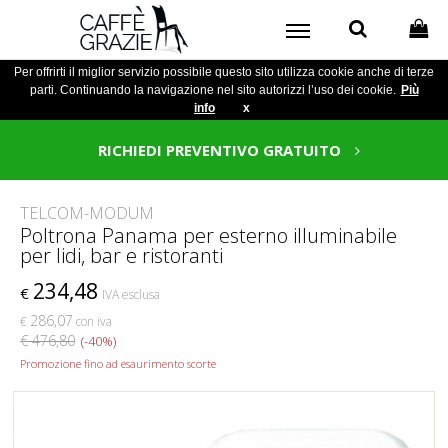
Per offrirti il miglior servizio possibile questo sito utilizza cookie anche di terze
parti. Continuando la navigazione nel sito autorizzi l’uso dei cookie.
Più
info
x
RICHIEDI PREVENTIVO GRATUITO
TELCOM-MODUM
Poltrona Panama per esterno illuminabile
per lidi, bar e ristoranti
234,48
€
IVA esclusa
286,07
€
con iva
€ 476,80
(-40%)
Promozione fino ad esaurimento scorte