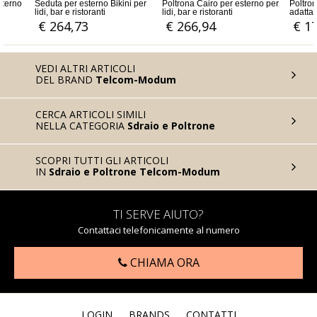
o Bikini per
Poltrona Cairo per esterno per
Poltrona Manila per esterno
ti
lidi, bar e ristoranti
adatta per lidi, bar e ristoranti
€ 266,94
€ 173,72
VEDI ALTRI ARTICOLI
DEL BRAND
Telcom-Modum
CERCA ARTICOLI SIMILI
NELLA CATEGORIA
Sdraio e Poltrone
SCOPRI TUTTI GLI ARTICOLI
IN
Sdraio e Poltrone Telcom-Modum
TI SERVE AIUTO?
Contattaci telefonicamente al numero
CHIAMA ORA
LOGIN
BRANDS
CONTATTI