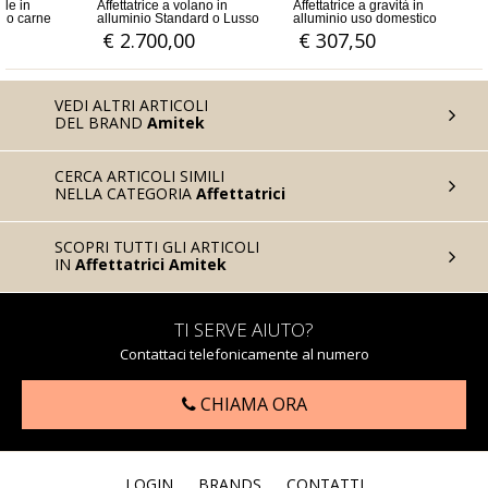
n
Affettatrice a gravità in
Affettatrice a gravità in
Affet
 Lusso
alluminio uso domestico
alluminio uso professionale
allu
€ 307,50
€ 375,00
€ 
VEDI ALTRI ARTICOLI
DEL BRAND
Amitek
CERCA ARTICOLI SIMILI
NELLA CATEGORIA
Affettatrici
SCOPRI TUTTI GLI ARTICOLI
IN
Affettatrici Amitek
TI SERVE AIUTO?
Contattaci telefonicamente al numero
CHIAMA ORA
LOGIN
BRANDS
CONTATTI