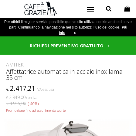
Per offrirti il miglior servizio possibile questo sito utilizza cookie anche di terze
parti. Continuando la navigazione nel sito autorizzi l’uso dei cookie.
Più
info
x
RICHIEDI PREVENTIVO GRATUITO
AMITEK
Affettatrice automatica in acciaio inox lama
35 cm
2.417,21
€
IVA esclusa
2.949,00
€
con iva
€ 4.915,00
(-40%)
Promozione fino ad esaurimento scorte