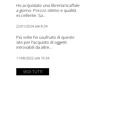
Ho acquistato una libreria/scaffale
a giorno. Prezzo ottimo e qualità
eccellente. Sa...
22/01/2024 alle 8:34
Più volte ho usufruito di questo
sito per l'acquisto di oggetti
introvabili da altre...
11/08/2022 alle 19:34
VEDI TUTTI