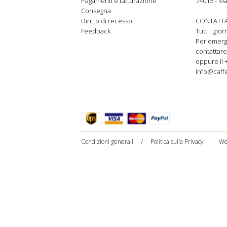
Pagamenti e fatturazione
74015 - Ma
Consegna
Diritto di recesso
CONTATTA
Feedback
Tutti i gio
Per emer
contattare
oppure il 
info@caffe
Condizioni generali
/
Politica sulla Privacy
We