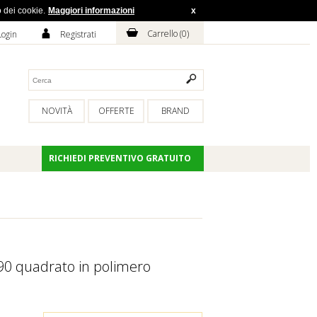
o dei cookie.
Maggiori informazioni
x
H
A
Carrello (
0
)
Login
Registrati
NOVITÀ
OFFERTE
BRAND
RICHIEDI PREVENTIVO GRATUITO
0 quadrato in polimero