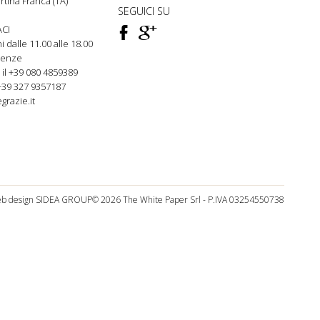
rtina Franca (TA)
SEGUICI SU
F
ì
CI
rni dalle 11.00 alle 18.00
genze
 il +39 080
4859389
+39 327 9357187
grazie.it
b design
SIDEA GROUP
© 2026 The White Paper Srl - P.IVA 03254550738