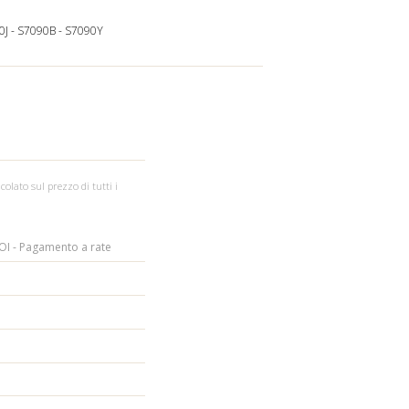
0J
-
S7090B
-
S7090Y
colato sul prezzo di tutti i
I - Pagamento a rate