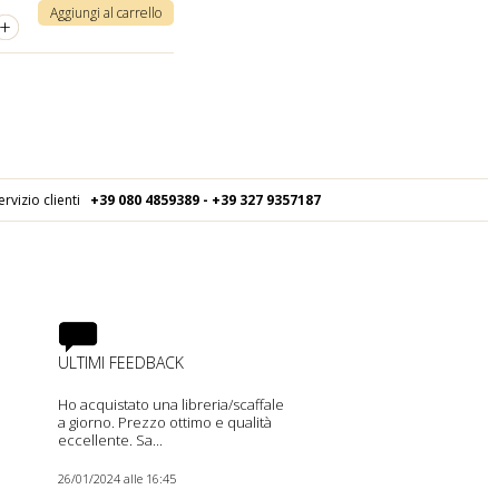
Aggiungi al carrello
+
ervizio clienti
+39 080
4859389 - +39 327 9357187
ULTIMI FEEDBACK
Ho acquistato una libreria/scaffale
a giorno. Prezzo ottimo e qualità
eccellente. Sa...
26/01/2024 alle 16:45