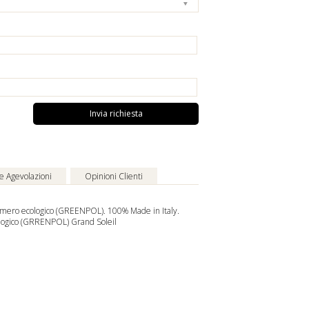
Invia richiesta
 e Agevolazioni
Opinioni Clienti
limero ecologico (GREENPOL). 100% Made in Italy.
ologico (GRRENPOL) Grand Soleil