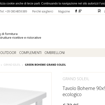
ato la password
 utilizza cookie anche di terze parti. Continuando la navigazione nel sito autorizzi l’us
F
ì
D
Tel: +39 0804859389
Perchè sceglierci
Magazine
o
di fornitura
trutture ricettive e ristorative
OUTDOOR
COMPLEMENTI
OMBRELLONI
GRAND SOLEIL
GREEN BOHEME GRAND SOLEIL
GRAND SOLEIL
Tavolo Boheme 90x9
ecologico