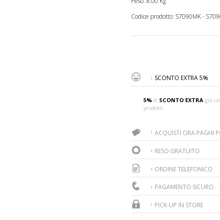
Peso: 8.00 Kg
Codice prodotto:
S7090MK
-
S709
SCONTO EXTRA 5%
5%
di
SCONTO EXTRA
già cal
prodotti.
ACQUISTI ORA PAGHI PO
RESO GRATUITO
ORDINE TELEFONICO
PAGAMENTO SICURO
PICK-UP IN STORE