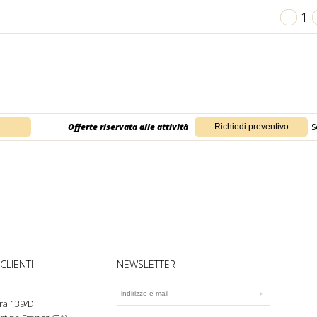
-
1
Offerte riservata alle attività
S
CLIENTI
NEWSLETTER
ra 139/D