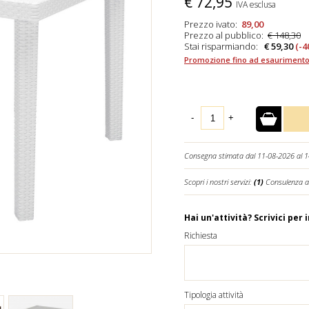
€
72,95
IVA esclusa
Prezzo ivato:
89,00
Prezzo al pubblico:
€ 148,30
Stai risparmiando:
€ 59,30
(-4
Promozione fino ad esaurimento
-
+
Consegna stimata dal 11-08-2026 al 
Scopri i nostri servizi:
(1)
Consulenza a
Hai un'attività? Scrivici per 
Richiesta
Tipologia attività