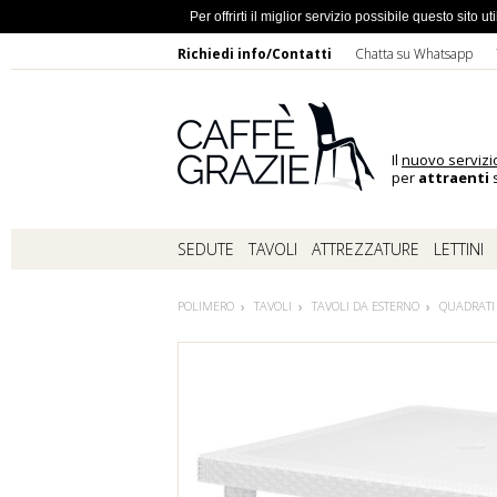
Ho dimentic
Per offrirti il miglior servizio possibile questo sito
Richiedi info/Contatti
Chatta su Whatsapp
Il
nuovo servizi
per
attraenti
s
SEDUTE
TAVOLI
ATTREZZATURE
LETTINI
POLIMERO
TAVOLI
TAVOLI DA ESTERNO
QUADRATI