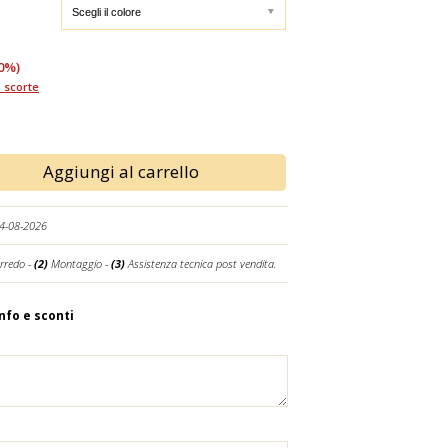
0%)
 scorte
Aggiungi al carrello
14-08-2026
rredo -
(2)
Montaggio -
(3)
Assistenza tecnica post vendita.
info e sconti