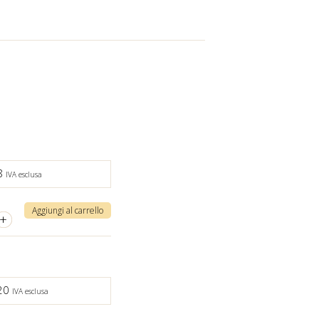
8
IVA esclusa
Aggiungi al carrello
+
,20
IVA esclusa