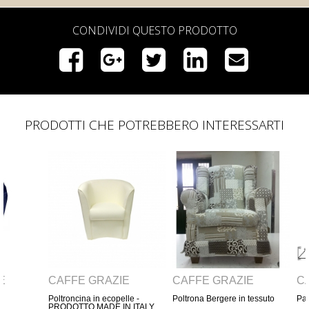
CONDIVIDI QUESTO PRODOTTO
PRODOTTI CHE POTREBBERO INTERESSARTI
AZIE
CAFFÈ GRAZIE
CAFFÈ GRAZIE
ecopelle -
Poltrona Bergere in tessuto
Panchina in ferro e legno
DE IN ITALY