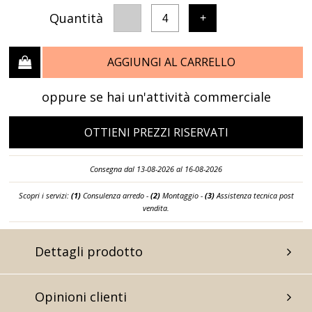
Quantità
-
+
4
AGGIUNGI AL CARRELLO
oppure se hai un'attività commerciale
OTTIENI PREZZI RISERVATI
Consegna dal 13-08-2026 al 16-08-2026
Scopri i servizi:
(1)
Consulenza arredo -
(2)
Montaggio -
(3)
Assistenza tecnica post
vendita.
Dettagli prodotto
Opinioni clienti