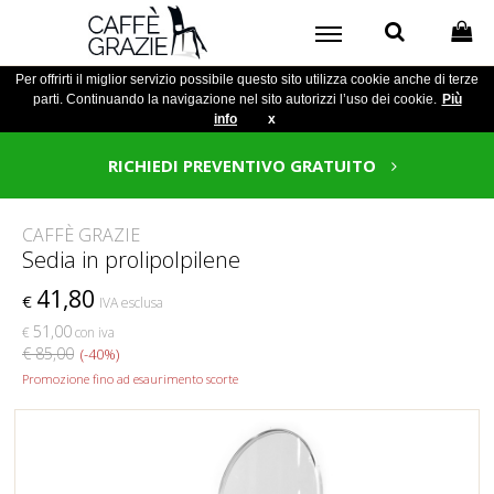
Per offrirti il miglior servizio possibile questo sito utilizza cookie anche di terze
parti. Continuando la navigazione nel sito autorizzi l’uso dei cookie.
Più
info
x
RICHIEDI PREVENTIVO GRATUITO
CAFFÈ GRAZIE
Sedia in prolipolpilene
41,80
€
IVA esclusa
51,00
€
con iva
€ 85,00
(-40%)
Promozione fino ad esaurimento scorte