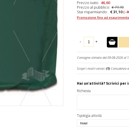
Prezzo ivato:
46,60
Prezzo al pubblico:
€ 77,70
Stai risparmiando:
€ 31,10
(-4
Promozione fino ad esaurimento
-
+
Consegna stimata dal 09-08-2026 al 
Scopri i nostri servizi:
(1)
Consulenza a
Hai un'attività? Scrivici per 
Richiesta
Tipologia attività