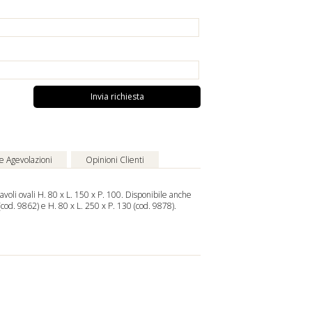
Invia richiesta
 e Agevolazioni
Opinioni Clienti
avoli ovali H. 80 x L. 150 x P. 100. Disponibile anche
(cod. 9862) e H. 80 x L. 250 x P. 130 (cod. 9878).