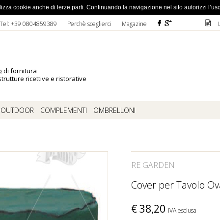
ato la password
 utilizza cookie anche di terze parti. Continuando la navigazione nel sito autorizzi l’us
F
ì
D
Tel: +39 0804859389
Perchè sceglierci
Magazine
o
di fornitura
trutture ricettive e ristorative
OUTDOOR
COMPLEMENTI
OMBRELLONI
RE GARDEN
Cover per Tavolo O
€
38,20
IVA esclusa