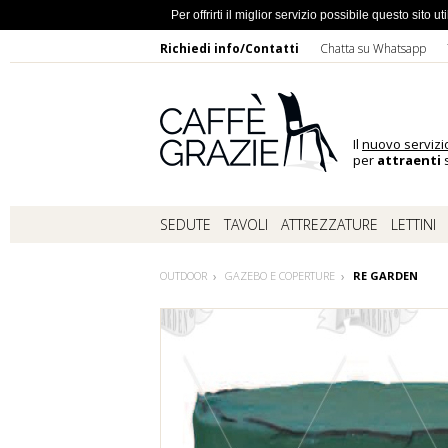
Ho dimentic
Per offrirti il miglior servizio possibile questo sito
Richiedi info/Contatti
Chatta su Whatsapp
Il
nuovo servizi
per
attraenti
s
SEDUTE
TAVOLI
ATTREZZATURE
LETTINI
OUTDOOR
GAZEBO E COPERTURE
RE GARDEN