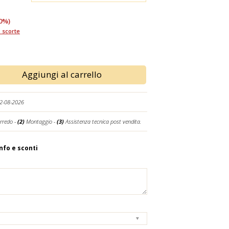
0%)
 scorte
Aggiungi al carrello
12-08-2026
rredo -
(2)
Montaggio -
(3)
Assistenza tecnica post vendita.
info e sconti