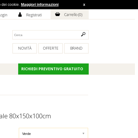
o dei cookie.
Maggiori informazioni
x
H
A
Carrello (
0
)
Login
Registrati
NOVITÀ
OFFERTE
BRAND
RICHIEDI PREVENTIVO GRATUITO
vale 80x150x100cm