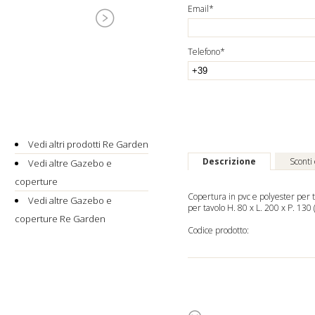
Email*
Telefono*
Vedi altri prodotti Re Garden
Descrizione
Sconti
Vedi altre Gazebo e
coperture
Copertura in pvc e polyester per t
Vedi altre Gazebo e
per tavolo H. 80 x L. 200 x P. 130 
coperture Re Garden
Codice prodotto: