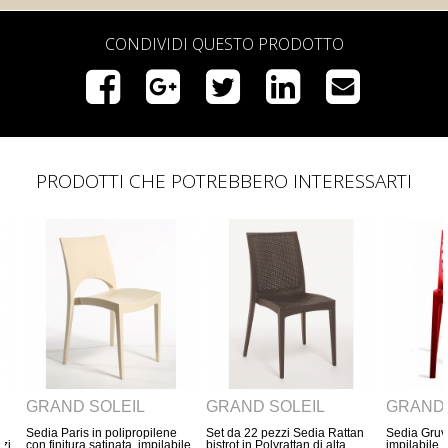
CONDIVIDI QUESTO PRODOTTO
PRODOTTI CHE POTREBBERO INTERESSARTI
GRAND SOLEIL
GRAND SOLEIL
GRAN
lene
Set da 22 pezzi Sedia Rattan
Sedia Gruvyer Polipropilene,
Sedia G
ilabile
bistrot in Polyrattan di alta
impilabile
impilabi