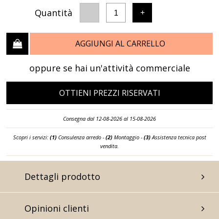
Quantità
-
+
1
AGGIUNGI AL CARRELLO
oppure se hai un'attività commerciale
OTTIENI PREZZI RISERVATI
Consegna dal 12-08-2026 al 15-08-2026
Scopri i servizi:
(1)
Consulenza arredo -
(2)
Montaggio -
(3)
Assistenza tecnica post
vendita.
Dettagli prodotto
Opinioni clienti