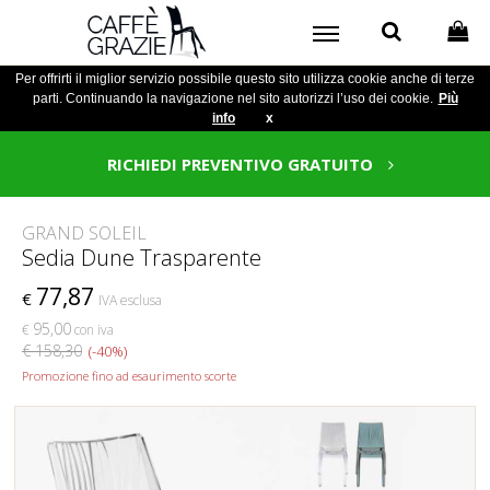
Per offrirti il miglior servizio possibile questo sito utilizza cookie anche di terze
parti. Continuando la navigazione nel sito autorizzi l’uso dei cookie.
Più
info
x
RICHIEDI PREVENTIVO GRATUITO
GRAND SOLEIL
Sedia Dune Trasparente
77,87
€
IVA esclusa
95,00
€
con iva
€ 158,30
(-40%)
Promozione fino ad esaurimento scorte