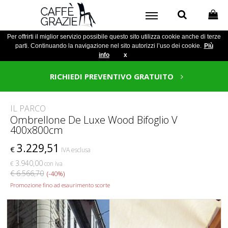
Per offrirti il miglior servizio possibile questo sito utilizza cookie anche di terze
parti. Continuando la navigazione nel sito autorizzi l’uso dei cookie.
Più
info
x
RICHIEDI PREVENTIVO GRATUITO
IL PARCO
Ombrellone De Luxe Wood Bifoglio V
400x800cm
3.229,51
€
IVA esclusa
3.940,00
€
con iva
€ 6.566,70
(-40%)
Promozione fino ad esaurimento scorte