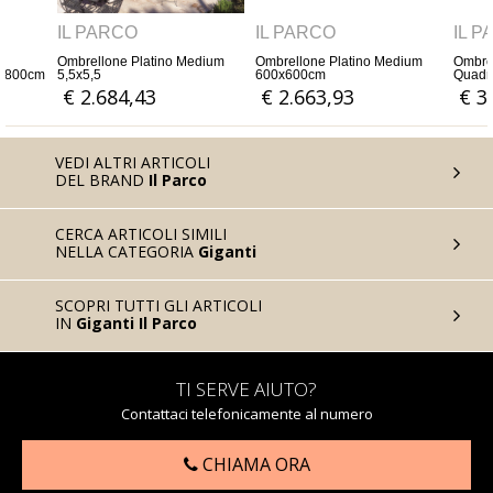
IL PARCO
IL PARCO
IL P
dium
Ombrellone Platino Medium
Ombrellone De Luxe
Ombrel
600x600cm
Quadrifoglio Wood 600x600
Quadri
€ 2.663,93
€ 3.565,57
€ 5
VEDI ALTRI ARTICOLI
DEL BRAND
Il Parco
CERCA ARTICOLI SIMILI
NELLA CATEGORIA
Giganti
SCOPRI TUTTI GLI ARTICOLI
IN
Giganti Il Parco
TI SERVE AIUTO?
Contattaci telefonicamente al numero
CHIAMA ORA