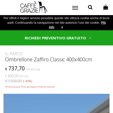
Per offrirti il miglior servizio possibile questo sito utilizza cookie anche di terze
parti. Continuando la navigazione nel sito autorizzi l’uso dei cookie.
Più
info
x
RICHIEDI PREVENTIVO GRATUITO
IL PARCO
Ombrellone Zaffiro Classic 400x400cm
737,70
€
IVA esclusa
900,00
€
con iva
€ 1.500,00
(-40%)
Promozione fino ad esaurimento scorte