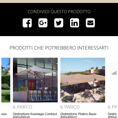
CONDIVIDI QUESTO PRODOTTO
PRODOTTI CHE POTREBBERO INTERESSARTI
IL PARCO
IL PARCO
IL PARCO
Ombrellone Platino Basic
Ombrellone Facility Wood
Ombrellone Cora
400x400cm
400x400cm
400x400cm