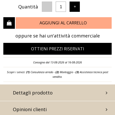
Quantità
-
+
1
AGGIUNGI AL CARRELLO
oppure se hai un'attività commerciale
OTTIENI PREZZI RISERVATI
Consegna dal 13-08-2026 al 16-08-2026
Scopri i servizi:
(1)
Consulenza arredo -
(2)
Montaggio -
(3)
Assistenza tecnica post
vendita.
Dettagli prodotto
Opinioni clienti