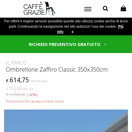
Per offrirti il miglior servizio possibile questo sito utilizza cookie anche di terze
parti. Continuando la navigazione nel sito autorizzi l’uso dei cookie.
Più
info
x
RICHIEDI PREVENTIVO GRATUITO
IL PARCO
Ombrellone Zaffiro Classic 350x350cm
614,75
€
IVA esclusa
750,00
€
con iva
€ 1.250,00
(-40%)
Promozione fino ad esaurimento scorte