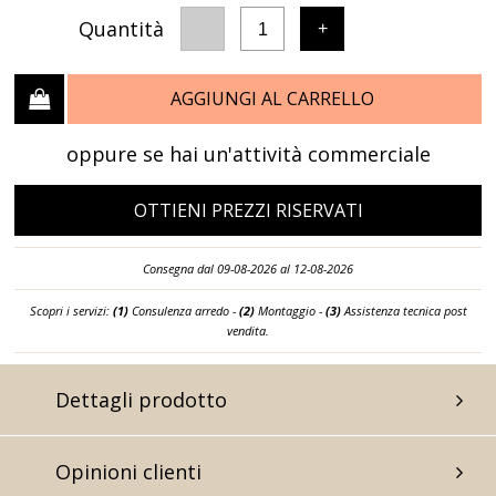
Quantità
-
+
1
AGGIUNGI AL CARRELLO
oppure se hai un'attività commerciale
OTTIENI PREZZI RISERVATI
Consegna dal 09-08-2026 al 12-08-2026
Scopri i servizi:
(1)
Consulenza arredo -
(2)
Montaggio -
(3)
Assistenza tecnica post
vendita.
Dettagli prodotto
Opinioni clienti