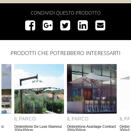
CONDIVIDI QUESTO PRODOTTO
PRODOTTI CHE POTREBBERO INTERESSARTI
IL PARCO
IL PARCO
IL PA
amour
Ombrellone Avantage Contract
Ombrellone De Luxe Classic
Ombrello
350x350cm
350x350cm
350x35