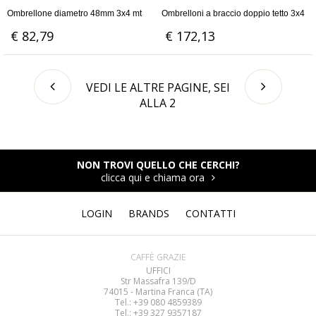
Ombrellone diametro 48mm 3x4 mt
Ombrelloni a braccio doppio tetto 3x4
€ 82,79
€ 172,13
VEDI LE ALTRE PAGINE, SEI
ALLA
2
NON TROVI QUELLO CHE CERCHI?
clicca qui e chiama ora
LOGIN
BRANDS
CONTATTI
CAFFÈ GRAZIE
UFFICI
Str Massafra 139/D
74015 - Martina Franca (TA)
Tel.: +39 080
4859389
Tel.: +39 327 9357187