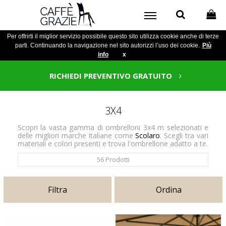
Per offrirti il miglior servizio possibile questo sito utilizza cookie anche di terze
parti. Continuando la navigazione nel sito autorizzi l’uso dei cookie.
Più
info
x
RICHIEDI PREVENTIVO GRATUITO
3X4
Scopri la vasta gamma di ombrelloni 3x4 m selezionati e
delle migliori marche italiane come
Scolaro
. Scegli tra vari
materiali e colori presenti e trova l'ombrellone adatto a te.
56
Prodotti
Filtra
Ordina