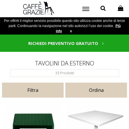
Per offrirti il miglior servizio possibile questo sito utilizza cookie anche di terze
parti. Continuando la navigazione nel sito autorizzi l’uso dei cookie.
Più
info
x
RICHIEDI PREVENTIVO GRATUITO
TAVOLINI DA ESTERNO
33
Prodotti
Filtra
Ordina