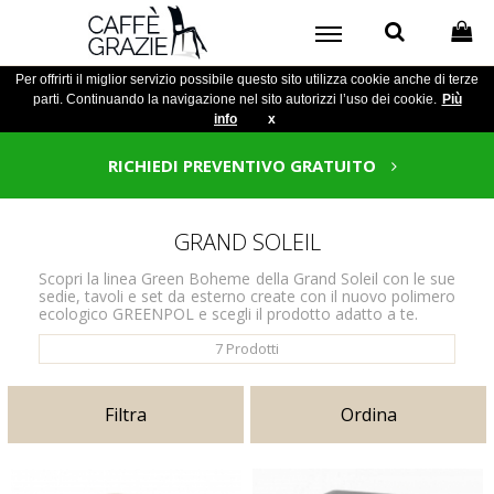
Per offrirti il miglior servizio possibile questo sito utilizza cookie anche di terze
parti. Continuando la navigazione nel sito autorizzi l’uso dei cookie.
Più
info
x
RICHIEDI PREVENTIVO GRATUITO
GRAND SOLEIL
Scopri la linea Green Boheme della Grand Soleil con le sue
sedie, tavoli e set da esterno create con il nuovo polimero
ecologico GREENPOL e scegli il prodotto adatto a te.
7
Prodotti
Filtra
Ordina