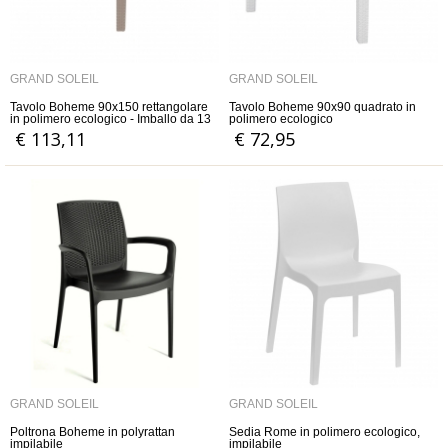
GRAND SOLEIL
GRAND SOLEIL
Tavolo Boheme 90x150 rettangolare
Tavolo Boheme 90x90 quadrato in
in polimero ecologico - Imballo da 13
polimero ecologico
pezzi
€ 113,11
€ 72,95
GRAND SOLEIL
GRAND SOLEIL
Poltrona Boheme in polyrattan
Sedia Rome in polimero ecologico,
impilabile
impilabile