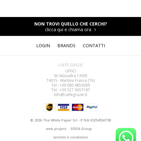
NON TROVI QUELLO CHE CERCHI?
clicca qui e chiama ora
LOGIN
BRANDS
CONTATTI
CAFFÈ GRAZIE
UFFICI
Str Massafra 139/D
74015 - Martina Franca (TA)
Tel.: +39 080
4859389
Tel.: +39 327 9357187
info@caffegrazie.it
© 2026 The White Paper Srl - P.IVA 03254550738
web project
SIDEA Group
termini e condizioni